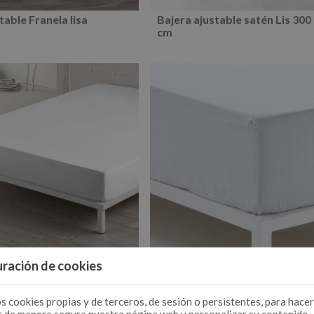
table Franela lisa
Bajera ajustable satén Lis 300 
cm
table satén 300 hilos
Bajera ajustable satén listado
ración de cookies
hilos
s cookies propias y de terceros, de sesión o persistentes, para hacer