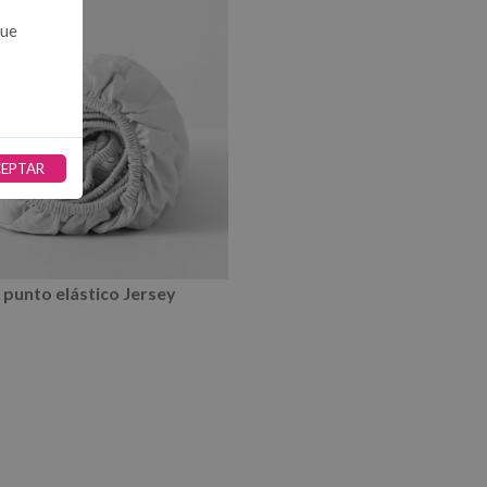
que
EPTAR
 punto elástico Jersey