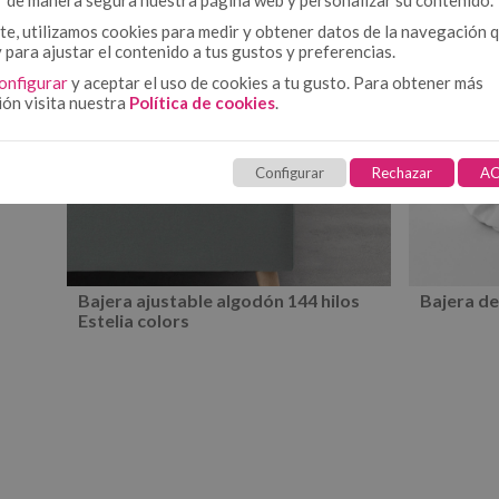
r de manera segura nuestra página web y personalizar su contenido.
e, utilizamos cookies para medir y obtener datos de la navegación 
y para ajustar el contenido a tus gustos y preferencias.
onfigurar
y aceptar el uso de cookies a tu gusto. Para obtener más
ión visita nuestra
Política de cookies
.
Configurar
Rechazar
AC
Bajera ajustable algodón 144 hilos
Bajera de
Estelia colors