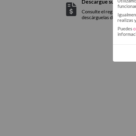
Utilizamo
Descargue sus factura
funciona
Consulte el registro de tod
Igualment
descárguelas desde la web
realizas 
Puedes
c
informac