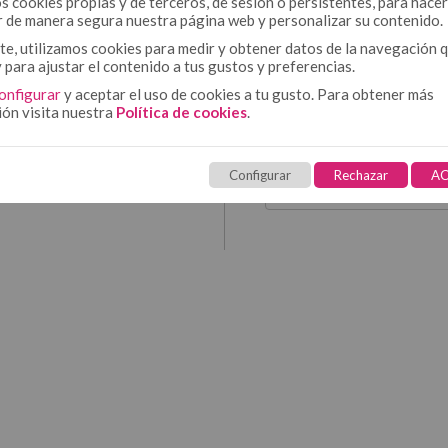
s cookies propias y de terceros, de sesión o persistentes, para hacer
s
r de manera segura nuestra página web y personalizar su contenido.
as sus facturas y
e, utilizamos cookies para medir y obtener datos de la navegación 
In
.
y para ajustar el contenido a tus gustos y preferencias.
onfigurar
y aceptar el uso de cookies a tu gusto. Para obtener más
ión visita nuestra
Política de cookies
.
¿Todavía no tie
Configurar
Rechazar
AC
Cr