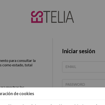
Iniciar sesión
ento para consultar la
s como estado, total
EMAIL
PASSWORD
ara mostrar los
nto porcentual
ración de cookies
Recuperar contraseña