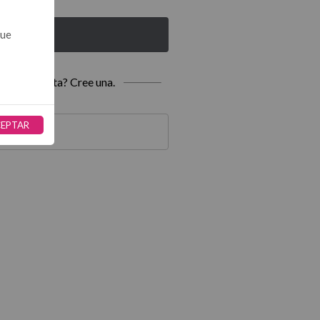
que
iciar sesión
ne una cuenta? Cree una.
EPTAR
ear cuenta