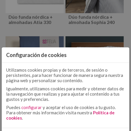
EDREDÓN
JUEGOS DE FUNDA NÓRDICA TEJIDA
EDREDONES 500 GR
Dúo funda nórdica +
Dúo funda nórdica +
almohadas Atia 330
almohada Sophia 240
COLCHA - CUBRECAMA
COLCHAS TEJIDAS
hilos
hilos
COLCHAS FOULARD
ENCIMERA
ENCIMERA ALGODÓN
Configuración de cookies
ENCIMERA 50/50
BAJERA AJUSTABLE ALGODÓN
BAJERA AJUSTABLE
Utilizamos cookies propias y de terceros, de sesión o
persistentes, para hacer funcionar de manera segura nuestra
BAJERA AJUSTABLE 50/50
página web y personalizar su contenido.
BAJERA ALTO/LARGO ESPECIAL
FUNDA NÓRDICA ALGODÓN
Igualmente, utilizamos cookies para medir y obtener datos de
FUNDA NÓRDICA
la navegación que realizas y para ajustar el contenido a tus
FUNDA NÓRDICA 50/50
gustos y preferencias.
FUNDA NÓRDICA ESTAMPADA
Puedes
configurar
y aceptar el uso de cookies a tu gusto.
Dúo funda nórdica +
Dúo de funda nórdica +
FUNDA DE ALMOHADA ALGODÓN
FUNDA DE ALMOHADA
Para obtener más información visita nuestra
Política de
almohada Cris 200H
almohadas Rita 200
cookies
.
FUNDA DE ALMOHADA 50/50
hilos
COJÍN ALGODÓN
FUNDA DE ALMOHADA ESTAMPADA