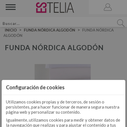
>
>
INICIO
FUNDA NÓRDICA ALGODÓN
FUNDA NÓRDICA
ALGODÓN
FUNDA NÓRDICA ALGODÓN
ACCESORIOS
BRUMA DE CAMA
VELA AROMATICA
JUEGOS DE SÁBANAS LISAS ALGODÓN
JUEGO DE SÁBANAS
Configuración de cookies
JUEGOS DE SÁBANAS LISAS 50-50
DÚOS FUNDA NÓRDICA LISOS ALGODÓN
JUEGOS DE SÁBANAS ESTAMPADAS
Utilizamos cookies propias y de terceros, de sesión o
DÚOS DE FUNDA NÓRDICA
persistentes, para hacer funcionar de manera segura nuestra
DÚO FUNDA NÓRDICA LISOS 50-50
página web y personalizar su contenido.
DÚOS FUNDA NÓRDICA ESTAMPADOS
Igualmente, utilizamos cookies para medir y obtener datos de
la navegación que realizas y para ajustar el contenido a tus