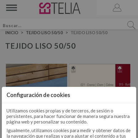
>
>
INICIO
TEJIDO LISO 50/50
TEJIDO LISO 50/50
TEJIDO LISO 50/50
ACCESORIOS
BRUMA DE CAMA
VELA AROMATICA
JUEGOS DE SÁBANAS LISAS ALGODÓN
JUEGO DE SÁBANAS
Configuración de cookies
JUEGOS DE SÁBANAS LISAS 50-50
JUEGOS DE FUNDA NÓRDICA LISOS ALGODÓN
JUEGOS DE SÁBANAS ESTAMPADAS
Utilizamos cookies propias y de terceros, de sesión o
JUEGO DE FUNDA NÓRDICA
persistentes, para hacer funcionar de manera segura nuestra
JUEGOS DE FUNDA NÓRDICA LISOS 50-50
página web y personalizar su contenido.
JUEGOS DE FUNDA NÓRDICA ESTAMPADOS
Igualmente, utilizamos cookies para medir y obtener datos de
la navegación que realizas y para ajustar el contenido a tus