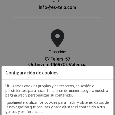
EDREDÓN
Email:
DÚOS FUNDA NÓRDICA TEJIDA
info@es-tela.com
EDREDONES 500 GR
COLCHA - CUBRECAMA
COLCHAS TEJIDAS
COLCHAS FOULARD
ENCIMERA
ENCIMERA ALGODÓN
ENCIMERA 50/50
Dirección:
BAJERA AJUSTABLE ALGODÓN
C/ Telers, 57
BAJERA AJUSTABLE
Ontinyent (46870), Valencia
BAJERA AJUSTABLE 50/50
Configuración de cookies
BAJERA ALTO/LARGO ESPECIAL
FUNDA NÓRDICA ALGODÓN
FUNDA NÓRDICA
FUNDA NÓRDICA 50/50
Utilizamos cookies propias y de terceros, de sesión o
persistentes, para hacer funcionar de manera segura nuestra
FUNDA NÓRDICA ESTAMPADA
página web y personalizar su contenido.
FUNDA DE ALMOHADA ALGODÓN
FUNDA DE ALMOHADA
Igualmente, utilizamos cookies para medir y obtener datos de
FUNDA DE ALMOHADA 50/50
la navegación que realizas y para ajustar el contenido a tus
gustos y preferencias.
COJÍN ALGODÓN
FUNDA DE ALMOHADA ESTAMPADA