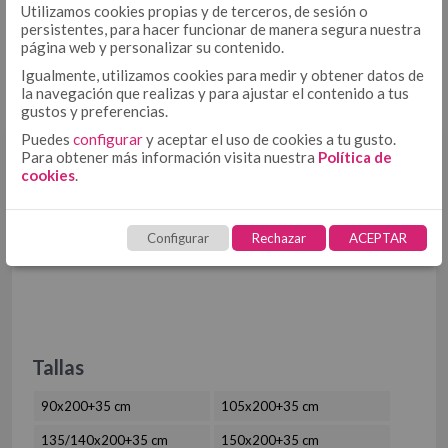
COJÍN
Utilizamos cookies propias y de terceros, de sesión o
COJÍN 50/50
persistentes, para hacer funcionar de manera segura nuestra
página web y personalizar su contenido.
COJÍN TEJIDO
Igualmente, utilizamos cookies para medir y obtener datos de
MULTIUSOS
MULTIUSOS, PLAIDS Y MANTITAS
COJÍN ESTAMPADO
la navegación que realizas y para ajustar el contenido a tus
gustos y preferencias.
PLAIDS
Puedes
configurar
y aceptar el uso de cookies a tu gusto.
MANTITAS
Para obtener más información visita nuestra
Política de
¿INTERESADO?
CUBRECANAPÉ
CUBRECANAPÉ CON VELCRO
cookies
.
CUBRECANAPÉ TIPO COLCHA
Solicita
aquí
tu acceso. Solo
profesionales
RELLENO NÓRDICO
Configurar
Rechazar
ACEPTAR
RELLENO NÓRDICO DE MICROFIBRA
RELLENO NÓRDICO DE ALGODÓN
PROTECTORES
PROTECTOR DE ALMOHADA DE TENCEL + PU
PROTECTOR DE COLCHÓN DE TENCEL + PU
Tallas
TOALLAS
HOSTELERÍA
90x200+35 cm
105x200+35 cm
ROPA DE CAMA HOSTELERÍA ALGODÓN
135/140x200+35 cm
150x200+35 cm