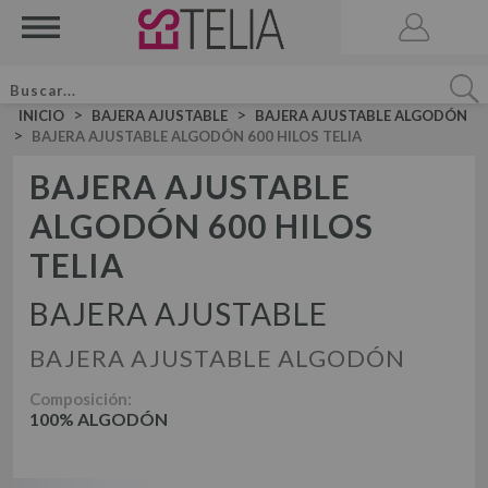
>
>
INICIO
BAJERA AJUSTABLE
BAJERA AJUSTABLE ALGODÓN
>
BAJERA AJUSTABLE ALGODÓN 600 HILOS TELIA
BAJERA AJUSTABLE
ALGODÓN 600 HILOS
ACCESORIOS
BRUMA DE CAMA
TELIA
VELA AROMATICA
BAJERA AJUSTABLE
JUEGOS DE SÁBANAS LISAS ALGODÓN
JUEGO DE SÁBANAS
BAJERA AJUSTABLE ALGODÓN
JUEGOS DE SÁBANAS LISAS 50-50
DÚOS FUNDA NÓRDICA LISOS ALGODÓN
JUEGOS DE SÁBANAS ESTAMPADAS
Composición:
DÚOS DE FUNDA NÓRDICA
100% ALGODÓN
DÚO FUNDA NÓRDICA LISOS 50-50
DÚOS FUNDA NÓRDICA ESTAMPADOS