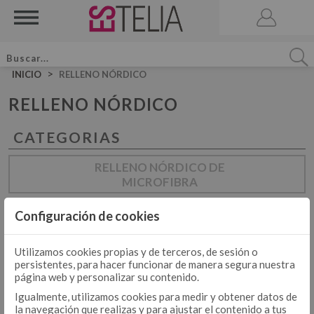
>
INICIO
RELLENO NÓRDICO
RELLENO NÓRDICO
CATEGORIAS
ACCESORIOS
BRUMA DE CAMA
RELLENO NÓRDICO DE
MICROFIBRA
VELA AROMATICA
JUEGOS DE SÁBANAS LISAS ALGODÓN
JUEGO DE SÁBANAS
RELLENO NÓRDICO DE
Configuración de cookies
ALGODÓN
JUEGOS DE SÁBANAS LISAS 50-50
JUEGOS DE FUNDA NÓRDICA LISOS ALGODÓN
JUEGOS DE SÁBANAS ESTAMPADAS
Utilizamos cookies propias y de terceros, de sesión o
JUEGO DE FUNDA NÓRDICA
persistentes, para hacer funcionar de manera segura nuestra
JUEGOS DE FUNDA NÓRDICA LISOS 50-50
página web y personalizar su contenido.
JUEGOS DE FUNDA NÓRDICA ESTAMPADOS
Igualmente, utilizamos cookies para medir y obtener datos de
la navegación que realizas y para ajustar el contenido a tus