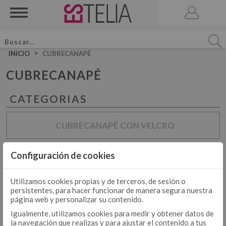
>
INICIO
CUBRECANAPÉ
CUBRECANAPÉ
CATEGORIAS
ACCESORIOS
BRUMA DE CAMA
CUBRECANAPÉ CON VELCRO
VELA AROMATICA
JUEGOS DE SÁBANAS LISAS ALGODÓN
JUEGO DE SÁBANAS
Configuración de cookies
CUBRECANAPÉ TIPO COLCHA
JUEGOS DE SÁBANAS LISAS 50-50
JUEGOS DE FUNDA NÓRDICA LISOS ALGODÓN
JUEGOS DE SÁBANAS ESTAMPADAS
Utilizamos cookies propias y de terceros, de sesión o
JUEGO DE FUNDA NÓRDICA
persistentes, para hacer funcionar de manera segura nuestra
JUEGOS DE FUNDA NÓRDICA LISOS 50-50
página web y personalizar su contenido.
JUEGOS DE FUNDA NÓRDICA ESTAMPADOS
Igualmente, utilizamos cookies para medir y obtener datos de
la navegación que realizas y para ajustar el contenido a tus