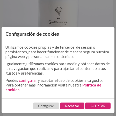
EDREDÓN
DÚOS FUNDA NÓRDICA TEJIDA
EDREDONES 500 GR
COLCHA - CUBRECAMA
COLCHAS TEJIDAS
COLCHAS FOULARD
Configuración de cookies
ENCIMERA
ENCIMERA ALGODÓN
Utilizamos cookies propias y de terceros, de sesión o
ENCIMERA 50/50
persistentes, para hacer funcionar de manera segura nuestra
página web y personalizar su contenido.
BAJERA AJUSTABLE ALGODÓN
BAJERA AJUSTABLE
Igualmente, utilizamos cookies para medir y obtener datos de
BAJERA AJUSTABLE 50/50
la navegación que realizas y para ajustar el contenido a tus
gustos y preferencias.
BAJERA ALTO/LARGO ESPECIAL
FUNDA NÓRDICA ALGODÓN
FUNDA NÓRDICA
Puedes
configurar
y aceptar el uso de cookies a tu gusto.
¿INTERESADO?
Para obtener más información visita nuestra
Política de
FUNDA NÓRDICA 50/50
cookies
.
FUNDA NÓRDICA ESTAMPADA
Solicita
FUNDA DE ALMOHADA ALGODÓN
aquí
tu acceso. Solo
FUNDA DE ALMOHADA
profesionales
FUNDA DE ALMOHADA 50/50
Configurar
Rechazar
ACEPTAR
COJÍN ALGODÓN
FUNDA DE ALMOHADA ESTAMPADA