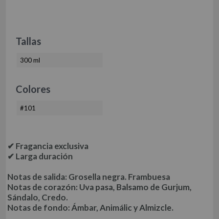
COJÍN
COJÍN 50/50
COJÍN TEJIDO
Tallas
MULTIUSOS
MULTIUSOS, PLAIDS Y MANTITAS
COJÍN ESTAMPADO
PLAIDS
300 ml
MANTITAS
CUBRECANAPÉ
CUBRECANAPÉ CON VELCRO
Colores
CUBRECANAPÉ TIPO COLCHA
#101
RELLENO NÓRDICO
RELLENO NÓRDICO DE MICROFIBRA
RELLENO NÓRDICO DE ALGODÓN
✔ Fragancia exclusiva
PROTECTORES
✔ Larga duración
PROTECTOR DE ALMOHADA DE TENCEL + PU
PROTECTOR DE COLCHÓN DE TENCEL + PU
Notas de salida: Grosella negra. Frambuesa
Notas de corazón: Uva pasa, Balsamo de Gurjum,
TOALLAS
HOSTELERÍA
Sándalo, Credo.
ROPA DE CAMA HOSTELERÍA ALGODÓN
Notas de fondo: Ámbar, Animálic y Almizcle.