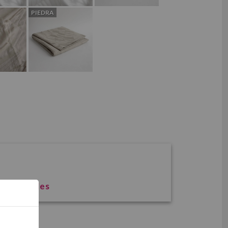
PIEDRA
?
ofesionales