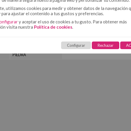
r de manera segura nuestra página web y personalizar su contenido.
e, utilizamos cookies para medir y obtener datos de la navegación 
y para ajustar el contenido a tus gustos y preferencias.
onfigurar
y aceptar el uso de cookies a tu gusto. Para obtener más
ión visita nuestra
Política de cookies
.
Configurar
Rechazar
AC
PIEDRA