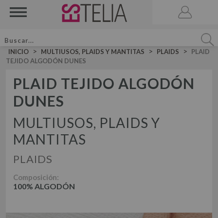
>
>
>
INICIO
MULTIUSOS, PLAIDS Y MANTITAS
PLAIDS
PLAID
TEJIDO ALGODÓN DUNES
PLAID TEJIDO ALGODÓN
DUNES
ACCESORIOS
BRUMA DE CAMA
MULTIUSOS, PLAIDS Y
VELA AROMATICA
MANTITAS
JUEGOS DE SÁBANAS LISAS ALGODÓN
JUEGO DE SÁBANAS
PLAIDS
JUEGOS DE SÁBANAS LISAS 50-50
DÚOS FUNDA NÓRDICA LISOS ALGODÓN
JUEGOS DE SÁBANAS ESTAMPADAS
Composición:
DÚOS DE FUNDA NÓRDICA
100% ALGODÓN
DÚO FUNDA NÓRDICA LISOS 50-50
DÚOS FUNDA NÓRDICA ESTAMPADOS