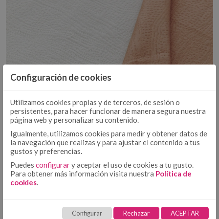
EDREDÓN
DÚOS FUNDA NÓRDICA TEJIDA
EDREDONES 500 GR
COLCHA - CUBRECAMA
COLCHAS TEJIDAS
COLCHAS FOULARD
ENCIMERA
Configuración de cookies
ENCIMERA ALGODÓN
ENCIMERA 50/50
❮
❯
Utilizamos cookies propias y de terceros, de sesión o
BAJERA AJUSTABLE ALGODÓN
persistentes, para hacer funcionar de manera segura nuestra
BAJERA AJUSTABLE
página web y personalizar su contenido.
BAJERA AJUSTABLE 50/50
Igualmente, utilizamos cookies para medir y obtener datos de
BAJERA ALTO/LARGO ESPECIAL
la navegación que realizas y para ajustar el contenido a tus
FUNDA NÓRDICA ALGODÓN
FUNDA NÓRDICA
gustos y preferencias.
FUNDA NÓRDICA 50/50
Puedes
configurar
y aceptar el uso de cookies a tu gusto.
Para obtener más información visita nuestra
Política de
FUNDA NÓRDICA ESTAMPADA
cookies
.
FUNDA DE ALMOHADA ALGODÓN
FUNDA DE ALMOHADA
FUNDA DE ALMOHADA 50/50
ARCILLA
NATURAL
Configurar
COJÍN ALGODÓN
Rechazar
ACEPTAR
FUNDA DE ALMOHADA ESTAMPADA