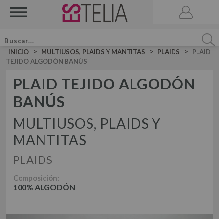
>
>
>
INICIO
MULTIUSOS, PLAIDS Y MANTITAS
PLAIDS
PLAID
TEJIDO ALGODÓN BANÚS
PLAID TEJIDO ALGODÓN
BANÚS
ACCESORIOS
BRUMA DE CAMA
MULTIUSOS, PLAIDS Y
VELA AROMATICA
MANTITAS
JUEGOS DE SÁBANAS LISAS ALGODÓN
JUEGO DE SÁBANAS
PLAIDS
JUEGOS DE SÁBANAS LISAS 50-50
DÚOS FUNDA NÓRDICA LISOS ALGODÓN
JUEGOS DE SÁBANAS ESTAMPADAS
Composición:
DÚOS DE FUNDA NÓRDICA
100% ALGODÓN
DÚO FUNDA NÓRDICA LISOS 50-50
DÚOS FUNDA NÓRDICA ESTAMPADOS