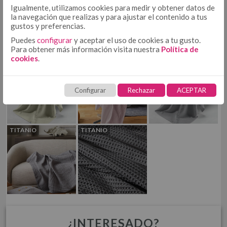
COJÍN
Igualmente, utilizamos cookies para medir y obtener datos de
COJÍN 50/50
la navegación que realizas y para ajustar el contenido a tus
gustos y preferencias.
COJÍN TEJIDO
Puedes
configurar
y aceptar el uso de cookies a tu gusto.
MULTIUSOS
MULTIUSOS, PLAIDS Y MANTITAS
COJÍN ESTAMPADO
Para obtener más información visita nuestra
Política de
PLAIDS
cookies
.
CREMA
ROSA
PERLA
MANTITAS
CUBRECANAPÉ
CUBRECANAPÉ CON VELCRO
Configurar
Rechazar
ACEPTAR
CUBRECANAPÉ TIPO COLCHA
RELLENO NÓRDICO
RELLENO NÓRDICO DE MICROFIBRA
TITANIO
TITANIO
RELLENO NÓRDICO DE ALGODÓN
PROTECTORES
PROTECTOR DE ALMOHADA DE TENCEL + PU
PROTECTOR DE COLCHÓN DE TENCEL + PU
TOALLAS
HOSTELERÍA
ROPA DE CAMA HOSTELERÍA ALGODÓN
¿INTERESADO?