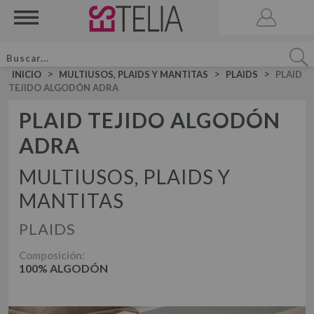
>
>
>
INICIO
MULTIUSOS, PLAIDS Y MANTITAS
PLAIDS
PLAID
TEJIDO ALGODÓN ADRA
PLAID TEJIDO ALGODÓN
ADRA
ACCESORIOS
BRUMA DE CAMA
MULTIUSOS, PLAIDS Y
VELA AROMATICA
MANTITAS
JUEGOS DE SÁBANAS LISAS ALGODÓN
JUEGO DE SÁBANAS
PLAIDS
JUEGOS DE SÁBANAS LISAS 50-50
DÚOS FUNDA NÓRDICA LISOS ALGODÓN
JUEGOS DE SÁBANAS ESTAMPADAS
Composición:
DÚOS DE FUNDA NÓRDICA
100% ALGODÓN
DÚO FUNDA NÓRDICA LISOS 50-50
DÚOS FUNDA NÓRDICA ESTAMPADOS