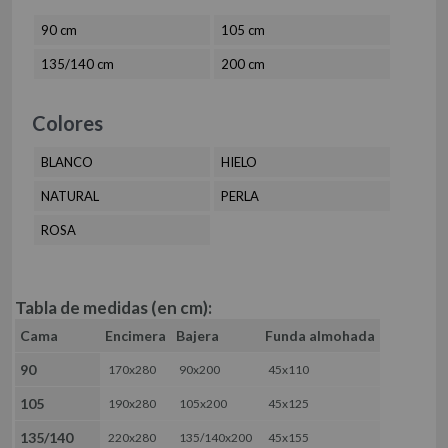
ROPA DE CAMA HOSTELERÍA 50-50
MANTELERÍA
MANTELES
90 cm
105 cm
JUEGOS DE SÁBANAS
SERVILLETAS
135/140 cm
200 cm
JUEGOS DE SÁBANAS ALGODÓN
FUNDA NÓRDICA DE ALGODÓN
TELIA
MANTA
Colores
BAJERA AJUSTABLE ALGODÓN
JUEGOS DE SÁBANAS ALGODÓN ORGÁNICO
SÁBANA ENCIMERA ALGODÓN
BLANCO
HIELO
FUNDA NÓRDICA ALGODÓN ORGÁNICO
QUTUN
FUNDA DE ALMOHADA ALGODÓN
BAJERA AJUSTABLE ALGODÓN ORGÁNICO
NATURAL
PERLA
TEJIDO LISO 50/50
FUNDA ALMOHADA ALGODÓN ORGÁNICO
ROSA
TEJIDO LISO 100% ALGODÓN
TEJIDOS (METRAJE)
FUNDA DE COJÍN
TEJIDO ESTAMPADO
COLCHA
TEJIDO RESINADO
Tabla de medidas (en cm):
PIE DE CAMA
Cama
Encimera
Bajera
Funda almohada
OTROS TEJIDOS
96 291 56 18
90
170x280
90x200
45x110
info@es-tela.com
pedidos@es-tela.com
105
190x280
105x200
45x125
135/140
220x280
135/140x200
45x155