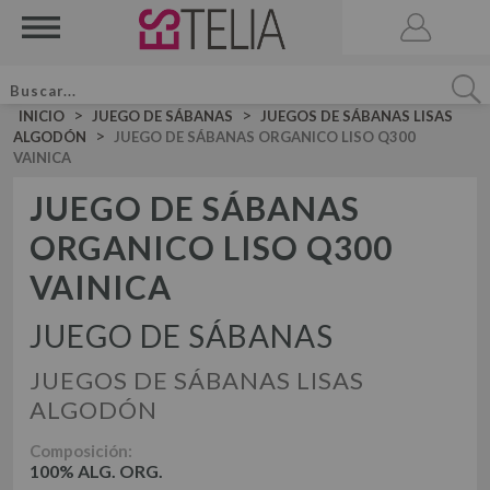
>
>
INICIO
JUEGO DE SÁBANAS
JUEGOS DE SÁBANAS LISAS
>
ALGODÓN
JUEGO DE SÁBANAS ORGANICO LISO Q300
VAINICA
JUEGO DE SÁBANAS
ORGANICO LISO Q300
ACCESORIOS
BRUMA DE CAMA
VAINICA
VELA AROMATICA
JUEGOS DE SÁBANAS LISAS ALGODÓN
JUEGO DE SÁBANAS
JUEGO DE SÁBANAS
JUEGOS DE SÁBANAS LISAS 50-50
JUEGOS DE SÁBANAS LISAS
JUEGOS DE FUNDA NÓRDICA LISOS ALGODÓN
JUEGOS DE SÁBANAS ESTAMPADAS
ALGODÓN
JUEGO DE FUNDA NÓRDICA
JUEGOS DE FUNDA NÓRDICA LISOS 50-50
Composición:
JUEGOS DE FUNDA NÓRDICA ESTAMPADOS
100% ALG. ORG.