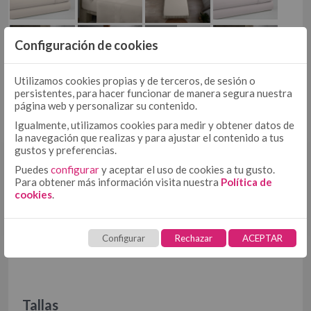
COJÍN
COJÍN 50/50
ROSA
ROSA
HIELO
HIELO
COJÍN TEJIDO
Configuración de cookies
MULTIUSOS
MULTIUSOS, PLAIDS Y MANTITAS
COJÍN ESTAMPADO
PLAIDS
Utilizamos cookies propias y de terceros, de sesión o
HIELO
PERLA
PERLA
PERLA
persistentes, para hacer funcionar de manera segura nuestra
MANTITAS
página web y personalizar su contenido.
CUBRECANAPÉ
CUBRECANAPÉ CON VELCRO
Igualmente, utilizamos cookies para medir y obtener datos de
la navegación que realizas y para ajustar el contenido a tus
CUBRECANAPÉ TIPO COLCHA
gustos y preferencias.
¿INTERESADO?
RELLENO NÓRDICO
Puedes
configurar
y aceptar el uso de cookies a tu gusto.
RELLENO NÓRDICO DE MICROFIBRA
Para obtener más información visita nuestra
Política de
cookies
.
RELLENO NÓRDICO DE ALGODÓN
Solicita
aquí
tu acceso. Solo
profesionales
PROTECTORES
PROTECTOR DE ALMOHADA DE TENCEL + PU
Configurar
Rechazar
ACEPTAR
PROTECTOR DE COLCHÓN DE TENCEL + PU
TOALLAS
HOSTELERÍA
ROPA DE CAMA HOSTELERÍA ALGODÓN
Tallas