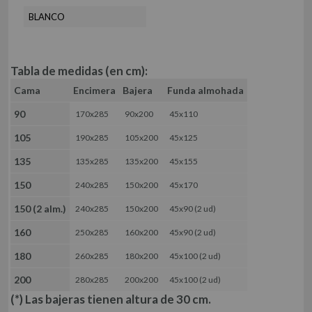
ROPA DE CAMA HOSTELERÍA 50-50
MANTELERÍA
BLANCO
MANTELES
JUEGOS DE SÁBANAS
SERVILLETAS
JUEGOS DE SÁBANAS ALGODÓN
FUNDA NÓRDICA DE ALGODÓN
TELIA
Tabla de medidas (en cm):
MANTA
BAJERA AJUSTABLE ALGODÓN
Cama
Encimera
Bajera
Funda almohada
JUEGOS DE SÁBANAS ALGODÓN ORGÁNICO
SÁBANA ENCIMERA ALGODÓN
90
FUNDA NÓRDICA ALGODÓN ORGÁNICO
170x285
90x200
45x110
QUTUN
FUNDA DE ALMOHADA ALGODÓN
BAJERA AJUSTABLE ALGODÓN ORGÁNICO
105
190x285
105x200
45x125
TEJIDO LISO 50/50
FUNDA ALMOHADA ALGODÓN ORGÁNICO
135
135x285
135x200
45x155
TEJIDO LISO 100% ALGODÓN
TEJIDOS (METRAJE)
FUNDA DE COJÍN
150
240x285
150x200
45x170
TEJIDO ESTAMPADO
COLCHA
150 (2 alm.)
240x285
150x200
45x90 (2 ud)
TEJIDO RESINADO
PIE DE CAMA
160
250x285
160x200
45x90 (2 ud)
OTROS TEJIDOS
96 291 56 18
180
260x285
180x200
45x100 (2 ud)
info@es-tela.com
pedidos@es-tela.com
200
280x285
200x200
45x100 (2 ud)
(*) Las bajeras tienen altura de 30 cm.