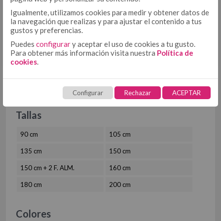
COJÍN
COJÍN 50/50
Igualmente, utilizamos cookies para medir y obtener datos de
¿INTERESADO?
la navegación que realizas y para ajustar el contenido a tus
COJÍN TEJIDO
gustos y preferencias.
Solicita
aquí
tu acceso. Solo
MULTIUSOS
MULTIUSOS, PLAIDS Y MANTITAS
COJÍN ESTAMPADO
Puedes
configurar
y aceptar el uso de cookies a tu gusto.
profesionales
Para obtener más información visita nuestra
Política de
PLAIDS
cookies
.
MANTITAS
CUBRECANAPÉ
CUBRECANAPÉ CON VELCRO
Configurar
Rechazar
ACEPTAR
CUBRECANAPÉ TIPO COLCHA
Tallas
RELLENO NÓRDICO
RELLENO NÓRDICO DE MICROFIBRA
90 cm
105 cm
RELLENO NÓRDICO DE ALGODÓN
135 cm
150 cm
PROTECTORES
PROTECTOR DE ALMOHADA DE TENCEL + PU
150 cm + 2 F. ALM.
160 cm
PROTECTOR DE COLCHÓN DE TENCEL + PU
180 cm
200 cm
TOALLAS
HOSTELERÍA
ROPA DE CAMA HOSTELERÍA ALGODÓN
Colores