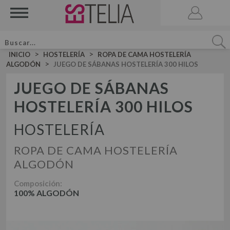
>
>
INICIO
HOSTELERÍA
ROPA DE CAMA HOSTELERÍA
>
ALGODÓN
JUEGO DE SÁBANAS HOSTELERÍA 300 HILOS
JUEGO DE SÁBANAS
HOSTELERÍA 300 HILOS
ACCESORIOS
BRUMA DE CAMA
HOSTELERÍA
VELA AROMATICA
ROPA DE CAMA HOSTELERÍA
JUEGOS DE SÁBANAS LISAS ALGODÓN
JUEGO DE SÁBANAS
ALGODÓN
JUEGOS DE SÁBANAS LISAS 50-50
JUEGOS DE FUNDA NÓRDICA LISOS ALGODÓN
Composición:
JUEGOS DE SÁBANAS ESTAMPADAS
JUEGO DE FUNDA NÓRDICA
100% ALGODÓN
JUEGOS DE FUNDA NÓRDICA LISOS 50-50
JUEGOS DE FUNDA NÓRDICA ESTAMPADOS