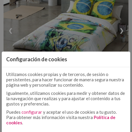
EDREDÓN
DÚOS FUNDA NÓRDICA TEJIDA
EDREDONES 500 GR
COLCHA - CUBRECAMA
COLCHAS TEJIDAS
❮
❯
COLCHAS FOULARD
ENCIMERA
ENCIMERA ALGODÓN
ENCIMERA 50/50
Configuración de cookies
BAJERA AJUSTABLE ALGODÓN
BAJERA AJUSTABLE
Utilizamos cookies propias y de terceros, de sesión o
UNICO
BAJERA AJUSTABLE 50/50
persistentes, para hacer funcionar de manera segura nuestra
página web y personalizar su contenido.
BAJERA ALTO/LARGO ESPECIAL
FUNDA NÓRDICA ALGODÓN
FUNDA NÓRDICA
Igualmente, utilizamos cookies para medir y obtener datos de
FUNDA NÓRDICA 50/50
la navegación que realizas y para ajustar el contenido a tus
gustos y preferencias.
FUNDA NÓRDICA ESTAMPADA
FUNDA DE ALMOHADA ALGODÓN
Puedes
configurar
y aceptar el uso de cookies a tu gusto.
FUNDA DE ALMOHADA
¿INTERESADO?
Para obtener más información visita nuestra
Política de
FUNDA DE ALMOHADA 50/50
cookies
.
COJÍN ALGODÓN
Solicita
aquí
tu acceso. Solo
FUNDA DE ALMOHADA ESTAMPADA