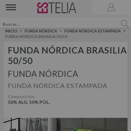
>
>
>
INICIO
FUNDA NÓRDICA
FUNDA NÓRDICA ESTAMPADA
FUNDA NÓRDICA BRASILIA 50/50
FUNDA NÓRDICA BRASILIA
50/50
ACCESORIOS
BRUMA DE CAMA
FUNDA NÓRDICA
VELA AROMATICA
FUNDA NÓRDICA ESTAMPADA
JUEGOS DE SÁBANAS LISAS ALGODÓN
JUEGO DE SÁBANAS
JUEGOS DE SÁBANAS LISAS 50-50
Composición:
50% ALG. 50% POL.
DÚOS FUNDA NÓRDICA LISOS ALGODÓN
JUEGOS DE SÁBANAS ESTAMPADAS
DÚOS DE FUNDA NÓRDICA
DÚO FUNDA NÓRDICA LISOS 50-50
DÚOS FUNDA NÓRDICA ESTAMPADOS