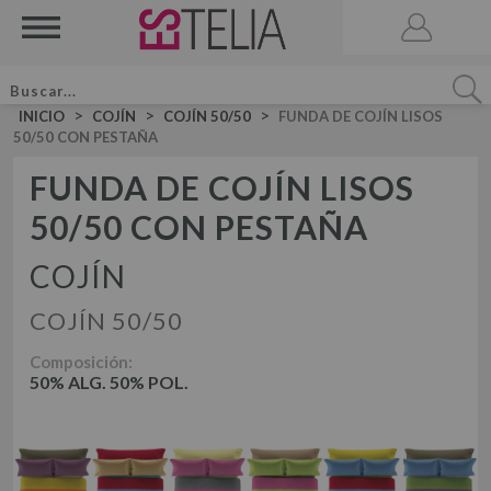
>
>
>
INICIO
COJÍN
COJÍN 50/50
FUNDA DE COJÍN LISOS
50/50 CON PESTAÑA
FUNDA DE COJÍN LISOS
50/50 CON PESTAÑA
ACCESORIOS
BRUMA DE CAMA
COJÍN
VELA AROMATICA
COJÍN 50/50
JUEGOS DE SÁBANAS LISAS ALGODÓN
JUEGO DE SÁBANAS
JUEGOS DE SÁBANAS LISAS 50-50
Composición:
50% ALG. 50% POL.
JUEGOS DE FUNDA NÓRDICA LISOS ALGODÓN
JUEGOS DE SÁBANAS ESTAMPADAS
JUEGO DE FUNDA NÓRDICA
JUEGOS DE FUNDA NÓRDICA LISOS 50-50
JUEGOS DE FUNDA NÓRDICA ESTAMPADOS