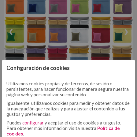
EDREDÓN
JUEGOS DE FUNDA NÓRDICA TEJIDA
EDREDONES 500 GR
COLCHA - CUBRECAMA
COLCHAS TEJIDAS
❮
❯
COLCHAS FOULARD
ENCIMERA
ENCIMERA ALGODÓN
ENCIMERA 50/50
Configuración de cookies
BAJERA AJUSTABLE ALGODÓN
BAJERA AJUSTABLE
CREMA
PIEDRA
BAJERA AJUSTABLE 50/50
Utilizamos cookies propias y de terceros, de sesión o
BAJERA ALTO/LARGO ESPECIAL
persistentes, para hacer funcionar de manera segura nuestra
FUNDA NÓRDICA ALGODÓN
FUNDA NÓRDICA
página web y personalizar su contenido.
FUNDA NÓRDICA 50/50
Igualmente, utilizamos cookies para medir y obtener datos de
MORADO
NEGRO
la navegación que realizas y para ajustar el contenido a tus
FUNDA NÓRDICA ESTAMPADA
gustos y preferencias.
FUNDA DE ALMOHADA ALGODÓN
FUNDA DE ALMOHADA
Puedes
configurar
y aceptar el uso de cookies a tu gusto.
FUNDA DE ALMOHADA 50/50
Para obtener más información visita nuestra
Política de
cookies
.
COJÍN ALGODÓN
FUNDA DE ALMOHADA ESTAMPADA