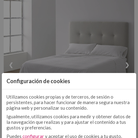
EDREDÓN
DÚOS FUNDA NÓRDICA TEJIDA
EDREDONES 500 GR
COLCHA - CUBRECAMA
COLCHAS TEJIDAS
COLCHAS FOULARD
ENCIMERA
ENCIMERA ALGODÓN
ENCIMERA 50/50
❮
❯
BAJERA AJUSTABLE ALGODÓN
BAJERA AJUSTABLE
BAJERA AJUSTABLE 50/50
Configuración de cookies
BAJERA ALTO/LARGO ESPECIAL
FUNDA NÓRDICA ALGODÓN
FUNDA NÓRDICA
Utilizamos cookies propias y de terceros, de sesión o
persistentes, para hacer funcionar de manera segura nuestra
FUNDA NÓRDICA 50/50
página web y personalizar su contenido.
FUNDA NÓRDICA ESTAMPADA
FUNDA DE ALMOHADA ALGODÓN
Igualmente, utilizamos cookies para medir y obtener datos de
FUNDA DE ALMOHADA
la navegación que realizas y para ajustar el contenido a tus
FUNDA DE ALMOHADA 50/50
gustos y preferencias.
BLANCO
BLANCO
COJÍN ALGODÓN
FUNDA DE ALMOHADA ESTAMPADA
Puedes
configurar
y aceptar el uso de cookies a tu gusto.