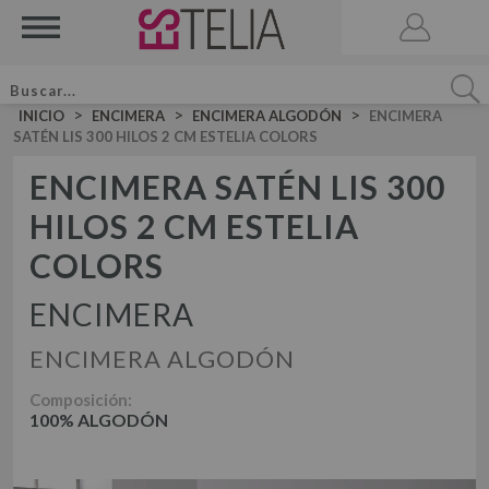
>
>
>
INICIO
ENCIMERA
ENCIMERA ALGODÓN
ENCIMERA
SATÉN LIS 300 HILOS 2 CM ESTELIA COLORS
ENCIMERA SATÉN LIS 300
HILOS 2 CM ESTELIA
ACCESORIOS
BRUMA DE CAMA
COLORS
VELA AROMATICA
ENCIMERA
JUEGOS DE SÁBANAS LISAS ALGODÓN
JUEGO DE SÁBANAS
ENCIMERA ALGODÓN
JUEGOS DE SÁBANAS LISAS 50-50
DÚOS FUNDA NÓRDICA LISOS ALGODÓN
JUEGOS DE SÁBANAS ESTAMPADAS
Composición:
DÚOS DE FUNDA NÓRDICA
100% ALGODÓN
DÚO FUNDA NÓRDICA LISOS 50-50
DÚOS FUNDA NÓRDICA ESTAMPADOS