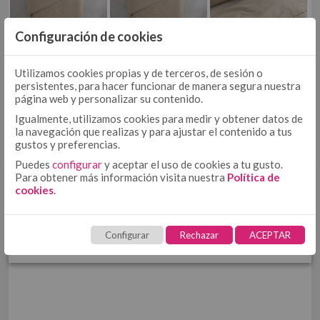
COJÍN
COJÍN 50/50
Configuración de cookies
COJÍN TEJIDO
MULTIUSOS
MULTIUSOS, PLAIDS Y MANTITAS
PIEDRA
COJÍN ESTAMPADO
Utilizamos cookies propias y de terceros, de sesión o
PLAIDS
persistentes, para hacer funcionar de manera segura nuestra
página web y personalizar su contenido.
MANTITAS
CUBRECANAPÉ
Igualmente, utilizamos cookies para medir y obtener datos de
CUBRECANAPÉ CON VELCRO
la navegación que realizas y para ajustar el contenido a tus
gustos y preferencias.
CUBRECANAPÉ TIPO COLCHA
Puedes
configurar
y aceptar el uso de cookies a tu gusto.
RELLENO NÓRDICO
Para obtener más información visita nuestra
Política de
RELLENO NÓRDICO DE MICROFIBRA
¿INTERESADO?
cookies
.
RELLENO NÓRDICO DE ALGODÓN
PROTECTORES
Solicita
aquí
tu acceso. Solo
PROTECTOR DE ALMOHADA DE TENCEL + PU
Configurar
Rechazar
ACEPTAR
profesionales
PROTECTOR DE COLCHÓN DE TENCEL + PU
TOALLAS
HOSTELERÍA
ROPA DE CAMA HOSTELERÍA ALGODÓN