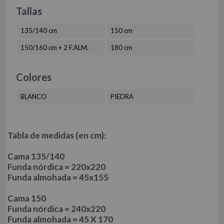
ROPA DE CAMA HOSTELERÍA 50-50
MANTELERÍA
Tallas
MANTELES
JUEGOS DE SÁBANAS
SERVILLETAS
135/140 cm
150 cm
JUEGOS DE SÁBANAS ALGODÓN
FUNDA NÓRDICA DE ALGODÓN
TELIA
150/160 cm + 2 F.ALM.
180 cm
MANTA
BAJERA AJUSTABLE ALGODÓN
JUEGOS DE SÁBANAS ALGODÓN ORGÁNICO
Colores
SÁBANA ENCIMERA ALGODÓN
FUNDA NÓRDICA ALGODÓN ORGÁNICO
QUTUN
FUNDA DE ALMOHADA ALGODÓN
BLANCO
PIEDRA
BAJERA AJUSTABLE ALGODÓN ORGÁNICO
TEJIDO LISO 50/50
FUNDA ALMOHADA ALGODÓN ORGÁNICO
TEJIDO LISO 100% ALGODÓN
TEJIDOS (METRAJE)
FUNDA DE COJÍN
Tabla de medidas (en cm):
TEJIDO ESTAMPADO
COLCHA
TEJIDO RESINADO
Cama 135/140
PIE DE CAMA
Funda nórdica = 220x220
OTROS TEJIDOS
Funda almohada = 45x155
96 291 56 18
info@es-tela.com
Cama 150
pedidos@es-tela.com
Funda nórdica = 240x220
Funda almohada = 45 X 170