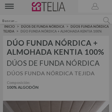
>
>
INICIO
DÚOS DE FUNDA NÓRDICA
DÚOS FUNDA NÓRDICA
>
TEJIDA
DÚO FUNDA NÓRDICA + ALMOHADA KENTIA 100%
DÚO FUNDA NÓRDICA +
ALMOHADA KENTIA 100%
ACCESORIOS
BRUMA DE CAMA
DÚOS DE FUNDA NÓRDICA
VELA AROMATICA
DÚOS FUNDA NÓRDICA TEJIDA
JUEGOS DE SÁBANAS LISAS ALGODÓN
JUEGO DE SÁBANAS
JUEGOS DE SÁBANAS LISAS 50-50
Composición:
100% ALGODÓN
DÚOS FUNDA NÓRDICA LISOS ALGODÓN
JUEGOS DE SÁBANAS ESTAMPADAS
DÚOS DE FUNDA NÓRDICA
DÚO FUNDA NÓRDICA LISOS 50-50
DÚOS FUNDA NÓRDICA ESTAMPADOS