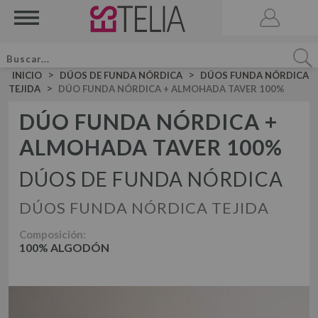
>
>
INICIO
DÚOS DE FUNDA NÓRDICA
DÚOS FUNDA NÓRDICA
>
TEJIDA
DÚO FUNDA NÓRDICA + ALMOHADA TAVER 100%
DÚO FUNDA NÓRDICA +
ALMOHADA TAVER 100%
ACCESORIOS
BRUMA DE CAMA
DÚOS DE FUNDA NÓRDICA
VELA AROMATICA
DÚOS FUNDA NÓRDICA TEJIDA
JUEGOS DE SÁBANAS LISAS ALGODÓN
JUEGO DE SÁBANAS
JUEGOS DE SÁBANAS LISAS 50-50
Composición:
100% ALGODÓN
DÚOS FUNDA NÓRDICA LISOS ALGODÓN
JUEGOS DE SÁBANAS ESTAMPADAS
DÚOS DE FUNDA NÓRDICA
DÚO FUNDA NÓRDICA LISOS 50-50
DÚOS FUNDA NÓRDICA ESTAMPADOS