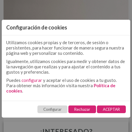
EDREDÓN
DÚOS FUNDA NÓRDICA TEJIDA
EDREDONES 500 GR
COLCHA - CUBRECAMA
COLCHAS TEJIDAS
Configuración de cookies
COLCHAS FOULARD
Utilizamos cookies propias y de terceros, de sesión o
ENCIMERA
persistentes, para hacer funcionar de manera segura nuestra
ENCIMERA ALGODÓN
página web y personalizar su contenido.
ENCIMERA 50/50
Igualmente, utilizamos cookies para medir y obtener datos de
BAJERA AJUSTABLE ALGODÓN
la navegación que realizas y para ajustar el contenido a tus
BAJERA AJUSTABLE
gustos y preferencias.
BAJERA AJUSTABLE 50/50
Puedes
configurar
y aceptar el uso de cookies a tu gusto.
BAJERA ALTO/LARGO ESPECIAL
Para obtener más información visita nuestra
Política de
FUNDA NÓRDICA ALGODÓN
FUNDA NÓRDICA
cookies
.
FUNDA NÓRDICA 50/50
FUNDA NÓRDICA ESTAMPADA
Configurar
Rechazar
ACEPTAR
FUNDA DE ALMOHADA ALGODÓN
FUNDA DE ALMOHADA
FUNDA DE ALMOHADA 50/50
COJÍN ALGODÓN
FUNDA DE ALMOHADA ESTAMPADA
¿INTERESADO?