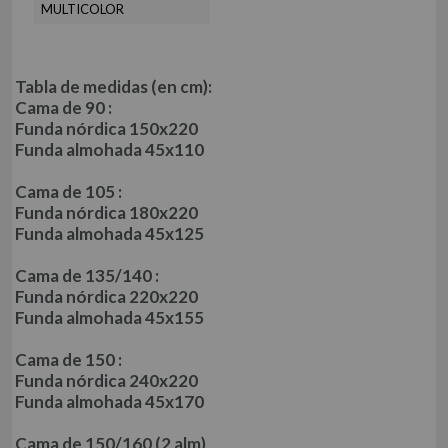
ROPA DE CAMA HOSTELERÍA 50-50
MULTICOLOR
MANTELERÍA
MANTELES
JUEGOS DE SÁBANAS
SERVILLETAS
JUEGOS DE SÁBANAS ALGODÓN
Tabla de medidas (en cm):
FUNDA NÓRDICA DE ALGODÓN
TELIA
MANTA
Cama de 90 :
BAJERA AJUSTABLE ALGODÓN
Funda nórdica 150x220
JUEGOS DE SÁBANAS ALGODÓN ORGÁNICO
Funda almohada 45x110
SÁBANA ENCIMERA ALGODÓN
FUNDA NÓRDICA ALGODÓN ORGÁNICO
QUTUN
FUNDA DE ALMOHADA ALGODÓN
Cama de 105 :
BAJERA AJUSTABLE ALGODÓN ORGÁNICO
TEJIDO LISO 50/50
Funda nórdica 180x220
FUNDA ALMOHADA ALGODÓN ORGÁNICO
Funda almohada 45x125
TEJIDO LISO 100% ALGODÓN
TEJIDOS (METRAJE)
FUNDA DE COJÍN
TEJIDO ESTAMPADO
Cama de 135/140 :
COLCHA
Funda nórdica 220x220
TEJIDO RESINADO
Funda almohada 45x155
PIE DE CAMA
OTROS TEJIDOS
Cama de 150 :
96 291 56 18
info@es-tela.com
Funda nórdica 240x220
pedidos@es-tela.com
Funda almohada 45x170
Cama de 150/160 (2 alm)