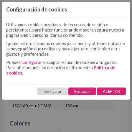
COJÍN
COJÍN 50/50
Configuración de cookies
¿INTERESADO?
COJÍN TEJIDO
MULTIUSOS
Utilizamos cookies propias y de terceros, de sesión o
MULTIUSOS, PLAIDS Y MANTITAS
COJÍN ESTAMPADO
Solicita
aquí
tu acceso. Solo
persistentes, para hacer funcionar de manera segura nuestra
PLAIDS
profesionales
página web y personalizar su contenido.
MANTITAS
Igualmente, utilizamos cookies para medir y obtener datos de
CUBRECANAPÉ
la navegación que realizas y para ajustar el contenido a tus
CUBRECANAPÉ CON VELCRO
gustos y preferencias.
CUBRECANAPÉ TIPO COLCHA
Puedes
configurar
y aceptar el uso de cookies a tu gusto.
Para obtener más información visita nuestra
Política de
RELLENO NÓRDICO
cookies
.
Tallas
RELLENO NÓRDICO DE MICROFIBRA
RELLENO NÓRDICO DE ALGODÓN
90 cm
105 cm
Configurar
Rechazar
ACEPTAR
PROTECTORES
PROTECTOR DE ALMOHADA DE TENCEL + PU
135/140 cm
150 cm
PROTECTOR DE COLCHÓN DE TENCEL + PU
150/160 cm + 2 F.ALM.
180 cm
TOALLAS
HOSTELERÍA
Colores
ROPA DE CAMA HOSTELERÍA ALGODÓN