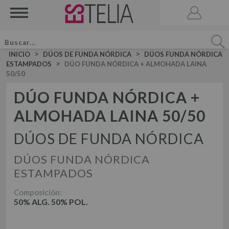
>
>
INICIO
DÚOS DE FUNDA NÓRDICA
DÚOS FUNDA NÓRDICA
>
ESTAMPADOS
DÚO FUNDA NÓRDICA + ALMOHADA LAINA
50/50
DÚO FUNDA NÓRDICA +
ALMOHADA LAINA 50/50
ACCESORIOS
BRUMA DE CAMA
DÚOS DE FUNDA NÓRDICA
VELA AROMATICA
JUEGOS DE SÁBANAS LISAS ALGODÓN
JUEGO DE SÁBANAS
DÚOS FUNDA NÓRDICA
JUEGOS DE SÁBANAS LISAS 50-50
ESTAMPADOS
DÚOS FUNDA NÓRDICA LISOS ALGODÓN
JUEGOS DE SÁBANAS ESTAMPADAS
DÚOS DE FUNDA NÓRDICA
Composición:
DÚO FUNDA NÓRDICA LISOS 50-50
50% ALG. 50% POL.
DÚOS FUNDA NÓRDICA ESTAMPADOS