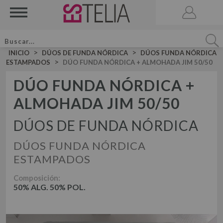
>
>
INICIO
DÚOS DE FUNDA NÓRDICA
DÚOS FUNDA NÓRDICA
>
ESTAMPADOS
DÚO FUNDA NÓRDICA + ALMOHADA JIM 50/50
DÚO FUNDA NÓRDICA +
ALMOHADA JIM 50/50
ACCESORIOS
BRUMA DE CAMA
DÚOS DE FUNDA NÓRDICA
VELA AROMATICA
DÚOS FUNDA NÓRDICA
JUEGOS DE SÁBANAS LISAS ALGODÓN
JUEGO DE SÁBANAS
ESTAMPADOS
JUEGOS DE SÁBANAS LISAS 50-50
DÚOS FUNDA NÓRDICA LISOS ALGODÓN
Composición:
JUEGOS DE SÁBANAS ESTAMPADAS
DÚOS DE FUNDA NÓRDICA
50% ALG. 50% POL.
DÚO FUNDA NÓRDICA LISOS 50-50
DÚOS FUNDA NÓRDICA ESTAMPADOS