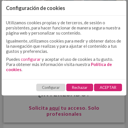
COJÍN
COJÍN 50/50
Configuración de cookies
COJÍN TEJIDO
Utilizamos cookies propias y de terceros, de sesión o
MULTIUSOS
MULTIUSOS, PLAIDS Y MANTITAS
COJÍN ESTAMPADO
persistentes, para hacer funcionar de manera segura nuestra
MULTICOLOR
PLAIDS
página web y personalizar su contenido.
Igualmente, utilizamos cookies para medir y obtener datos de
MANTITAS
CUBRECANAPÉ
la navegación que realizas y para ajustar el contenido a tus
CUBRECANAPÉ CON VELCRO
gustos y preferencias.
CUBRECANAPÉ TIPO COLCHA
Puedes
configurar
y aceptar el uso de cookies a tu gusto.
Para obtener más información visita nuestra
Política de
RELLENO NÓRDICO
cookies
.
RELLENO NÓRDICO DE MICROFIBRA
RELLENO NÓRDICO DE ALGODÓN
Configurar
Rechazar
ACEPTAR
PROTECTORES
¿INTERESADO?
PROTECTOR DE ALMOHADA DE TENCEL + PU
PROTECTOR DE COLCHÓN DE TENCEL + PU
Solicita
aquí
tu acceso. Solo
TOALLAS
HOSTELERÍA
profesionales
ROPA DE CAMA HOSTELERÍA ALGODÓN