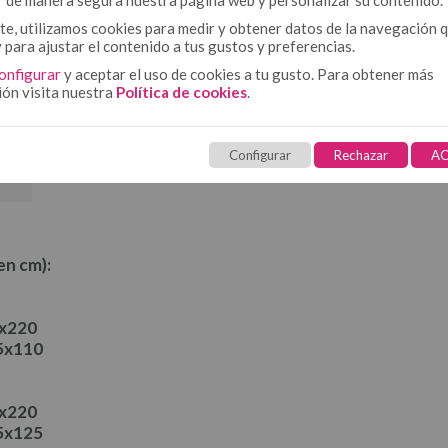
r de manera segura nuestra página web y personalizar su contenido.
e, utilizamos cookies para medir y obtener datos de la navegación 
y para ajustar el contenido a tus gustos y preferencias.
onfigurar
y aceptar el uso de cookies a tu gusto. Para obtener más
105 cm
ión visita nuestra
Política de cookies
.
Configurar
Rechazar
AC
en cm):
0x220
5x110
0x220
5x125