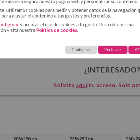
r de manera segura nuestra página web y personalizar su contenido.
e, utilizamos cookies para medir y obtener datos de la navegación 
y para ajustar el contenido a tus gustos y preferencias.
onfigurar
y aceptar el uso de cookies a tu gusto. Para obtener más
ión visita nuestra
Política de cookies
.
Configurar
Rechazar
AC
¿INTERESADO
Solicita
aquí
tu acceso. Solo pr
205x290 cm
235x290 cm
250x29