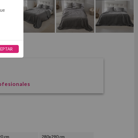
que
EPTAR
?
ofesionales
0 cm
280x290 cm