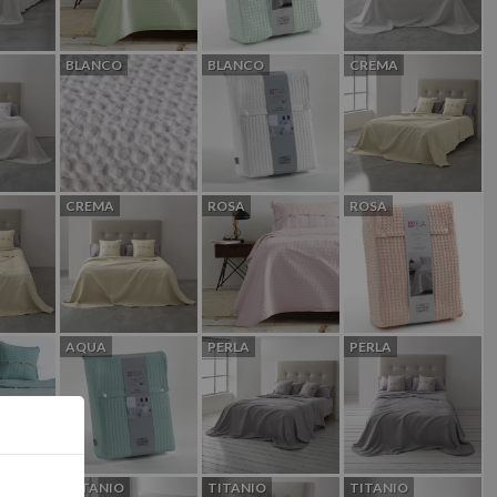
BLANCO
BLANCO
CREMA
CREMA
ROSA
ROSA
AQUA
PERLA
PERLA
TITANIO
TITANIO
TITANIO