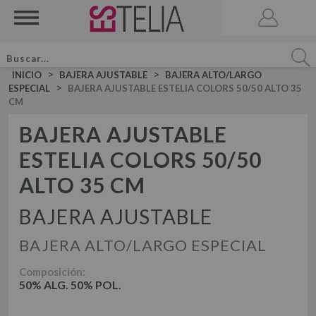
>
>
INICIO
BAJERA AJUSTABLE
BAJERA ALTO/LARGO
>
ESPECIAL
BAJERA AJUSTABLE ESTELIA COLORS 50/50 ALTO 35
CM
BAJERA AJUSTABLE
ESTELIA COLORS 50/50
ACCESORIOS
BRUMA DE CAMA
ALTO 35 CM
VELA AROMATICA
JUEGOS DE SÁBANAS LISAS ALGODÓN
JUEGO DE SÁBANAS
BAJERA AJUSTABLE
JUEGOS DE SÁBANAS LISAS 50-50
BAJERA ALTO/LARGO ESPECIAL
DÚOS FUNDA NÓRDICA LISOS ALGODÓN
JUEGOS DE SÁBANAS ESTAMPADAS
DÚOS DE FUNDA NÓRDICA
Composición:
DÚO FUNDA NÓRDICA LISOS 50-50
50% ALG. 50% POL.
DÚOS FUNDA NÓRDICA ESTAMPADOS