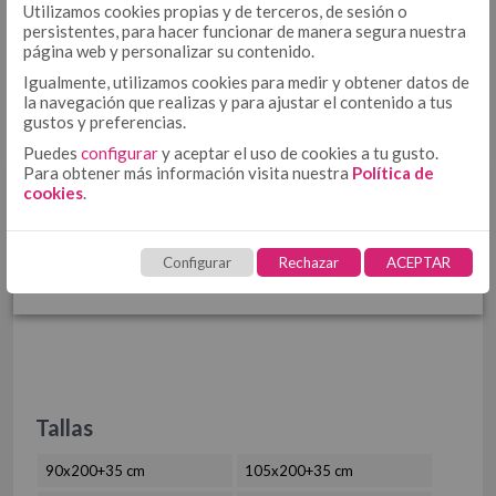
COJÍN
Utilizamos cookies propias y de terceros, de sesión o
COJÍN 50/50
persistentes, para hacer funcionar de manera segura nuestra
página web y personalizar su contenido.
COJÍN TEJIDO
Igualmente, utilizamos cookies para medir y obtener datos de
MULTIUSOS
MULTIUSOS, PLAIDS Y MANTITAS
COJÍN ESTAMPADO
la navegación que realizas y para ajustar el contenido a tus
gustos y preferencias.
PLAIDS
Puedes
configurar
y aceptar el uso de cookies a tu gusto.
MANTITAS
Para obtener más información visita nuestra
Política de
CUBRECANAPÉ
CUBRECANAPÉ CON VELCRO
cookies
.
¿INTERESADO?
CUBRECANAPÉ TIPO COLCHA
Solicita
aquí
tu acceso. Solo
RELLENO NÓRDICO
Configurar
Rechazar
ACEPTAR
RELLENO NÓRDICO DE MICROFIBRA
profesionales
RELLENO NÓRDICO DE ALGODÓN
PROTECTORES
PROTECTOR DE ALMOHADA DE TENCEL + PU
PROTECTOR DE COLCHÓN DE TENCEL + PU
Tallas
TOALLAS
HOSTELERÍA
ROPA DE CAMA HOSTELERÍA ALGODÓN
90x200+35 cm
105x200+35 cm