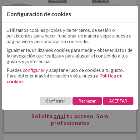
COJÍN
COJÍN 50/50
Configuración de cookies
COJÍN TEJIDO
MULTIUSOS
MULTIUSOS, PLAIDS Y MANTITAS
COJÍN ESTAMPADO
Utilizamos cookies propias y de terceros, de sesión o
PLAIDS
persistentes, para hacer funcionar de manera segura nuestra
página web y personalizar su contenido.
PIEDRA
PLATA
MANTITAS
Igualmente, utilizamos cookies para medir y obtener datos de
CUBRECANAPÉ
CUBRECANAPÉ CON VELCRO
la navegación que realizas y para ajustar el contenido a tus
gustos y preferencias.
CUBRECANAPÉ TIPO COLCHA
Puedes
configurar
y aceptar el uso de cookies a tu gusto.
RELLENO NÓRDICO
Para obtener más información visita nuestra
Política de
RELLENO NÓRDICO DE MICROFIBRA
cookies
.
RELLENO NÓRDICO DE ALGODÓN
PROTECTORES
¿INTERESADO?
Configurar
Rechazar
ACEPTAR
PROTECTOR DE ALMOHADA DE TENCEL + PU
PROTECTOR DE COLCHÓN DE TENCEL + PU
Solicita
aquí
tu acceso. Solo
TOALLAS
HOSTELERÍA
profesionales
ROPA DE CAMA HOSTELERÍA ALGODÓN