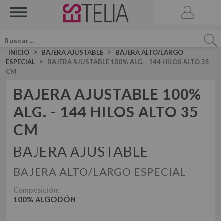
>
>
INICIO
BAJERA AJUSTABLE
BAJERA ALTO/LARGO
>
ESPECIAL
BAJERA AJUSTABLE 100% ALG. - 144 HILOS ALTO 35
CM
BAJERA AJUSTABLE 100%
ALG. - 144 HILOS ALTO 35
ACCESORIOS
BRUMA DE CAMA
CM
VELA AROMATICA
JUEGOS DE SÁBANAS LISAS ALGODÓN
JUEGO DE SÁBANAS
BAJERA AJUSTABLE
JUEGOS DE SÁBANAS LISAS 50-50
BAJERA ALTO/LARGO ESPECIAL
DÚOS FUNDA NÓRDICA LISOS ALGODÓN
JUEGOS DE SÁBANAS ESTAMPADAS
DÚOS DE FUNDA NÓRDICA
Composición:
DÚO FUNDA NÓRDICA LISOS 50-50
100% ALGODÓN
DÚOS FUNDA NÓRDICA ESTAMPADOS